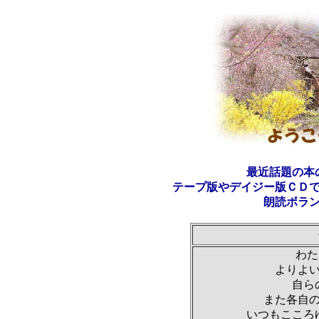
最近話題の本
テープ版やデイジー版ＣＤ
朗読ボラ
わた
よりよ
自ら
また各自
いつもこころ