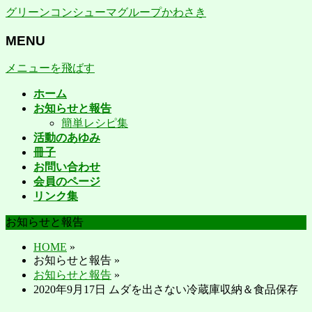
グリーンコンシューマグループかわさき
MENU
メニューを飛ばす
ホーム
お知らせと報告
簡単レシピ集
活動のあゆみ
冊子
お問い合わせ
会員のページ
リンク集
お知らせと報告
HOME
»
お知らせと報告
»
お知らせと報告
»
2020年9月17日 ムダを出さない冷蔵庫収納＆食品保存