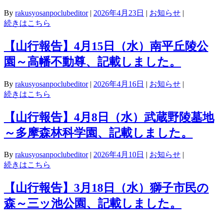
By
rakusyosanpoclubeditor
|
2026年4月23日
|
お知らせ
|
続きはこちら
【山行報告】4月15日（水）南平丘陵公
園～高幡不動尊、記載しました。
By
rakusyosanpoclubeditor
|
2026年4月16日
|
お知らせ
|
続きはこちら
【山行報告】4月8日（水）武蔵野陵墓地
～多摩森林科学園、記載しました。
By
rakusyosanpoclubeditor
|
2026年4月10日
|
お知らせ
|
続きはこちら
【山行報告】3月18日（水）獅子市民の
森～三ッ池公園、記載しました。