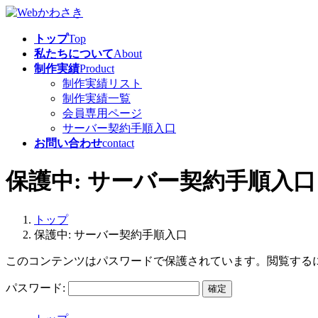
コ
ナ
ン
ビ
トップ
Top
テ
ゲ
私たちについて
About
ン
ー
制作実績
Product
ツ
シ
制作実績リスト
へ
ョ
制作実績一覧
ス
ン
会員専用ページ
キ
に
サーバー契約手順入口
ッ
移
お問い合わせ
contact
プ
動
保護中: サーバー契約手順入口
トップ
保護中: サーバー契約手順入口
このコンテンツはパスワードで保護されています。閲覧する
パスワード: