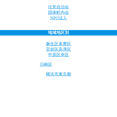
任意
自治会
団体
町内会
法人
NPO
地域地区別
麻生区
多摩区
宮前区
高津区
中原区
幸区
川崎区
あいうえお
横浜市
東京都