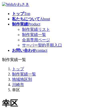
コ
ナ
ン
ビ
トップ
Top
テ
ゲ
私たちについて
About
ン
ー
制作実績
Product
ツ
シ
制作実績リスト
へ
ョ
制作実績一覧
ス
ン
会員専用ページ
キ
に
サーバー契約手順入口
ッ
移
お問い合わせ
contact
プ
動
制作実績一覧
トップ
制作実績一覧
地域地区別
川崎市
幸区
幸区