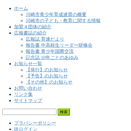
ア
ホーム
ー
川崎市青少年育成連盟の概要
カ
川崎市の子ども・教育に関する情報
イ
加盟４団体の紹介
ブ
広報書誌の紹介
広報誌 育連だより
報告書 中高校生リーダー研修会
報告書 青少年国際交流
記念誌 10年ごとのあゆみ
お知らせ一覧
【発行】のお知らせ
【予告】のお知らせ
【その他】のお知らせ
お問い合わせ
リンク集
サイトマップ
検
索:
プラバシーポリシー
IRログイン