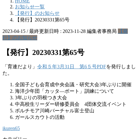
HOME
お知らせ一覧
【発行】のお知らせ
【発行】20230331第65号
2023-04-15
/ 最終更新日時 :
2023-11-28
編集者事務局
【発
行】のお知らせ
【発行】20230331第65号
「育連だより」
令和５年3月31日 第6５号PDF
を発行しまし
た。
全国子ども会育成中央会議・研究大会3年ぶりに開催
海洋少年団「カッタ―ボート」訓練について
3年ぶりの羽根つき大会
中高校生リーダー研修委員会 4団体交流イベント
ボルチモア川崎バーチャル富士登山
ガールスカウトの活動
ikuren65