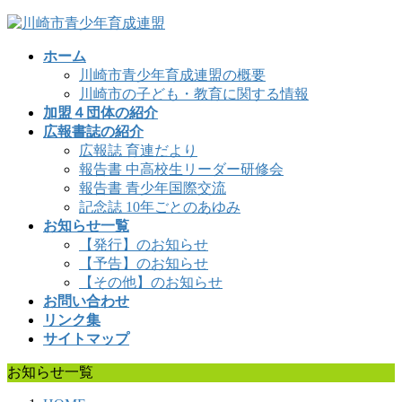
コ
ナ
ン
ビ
ホーム
テ
ゲ
川崎市青少年育成連盟の概要
ン
ー
川崎市の子ども・教育に関する情報
ツ
シ
加盟４団体の紹介
へ
ョ
広報書誌の紹介
ス
ン
広報誌 育連だより
キ
に
報告書 中高校生リーダー研修会
ッ
移
報告書 青少年国際交流
プ
動
記念誌 10年ごとのあゆみ
お知らせ一覧
【発行】のお知らせ
【予告】のお知らせ
【その他】のお知らせ
お問い合わせ
リンク集
サイトマップ
お知らせ一覧