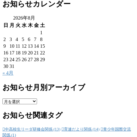
お知らせカレンダー
2026年8月
日
月
火
水
木
金
土
1
2
3
4
5
6
7
8
9
10
11
12
13
14
15
16
17
18
19
20
21
22
23
24
25
26
27
28
29
30
31
« 4月
お知らせ月別アーカイブ
お
知
お知らせ関連タグ
ら
せ
月
中高校生リーダ研修会関係
(13)
育連だより関係
(14)
青少年国際交流
別
関係
(1)